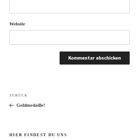
Website
Beitrags-
Vorheriger
ZURÜCK
Navigation
Beitrag
Goldmedaille!
HIER FINDEST DU UNS