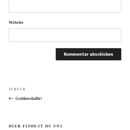
Website
Beitrags-
Vorheriger
ZURÜCK
Navigation
Beitrag
Goldmedaille!
HIER FINDEST DU UNS