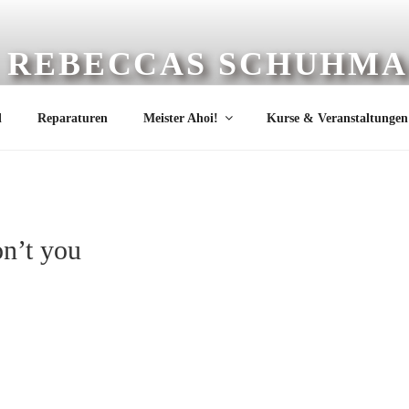
REBECCAS SCHUHMA
Schuh- und Lederwerkstatt
l
Reparaturen
Meister Ahoi!
Kurse & Veranstaltungen
on’t you