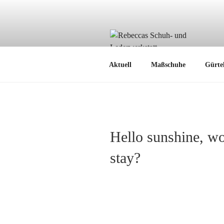
Zum
Inhalt
springen
Aktuell
Maßschuhe
Gürte
Hello sunshine, w
stay?