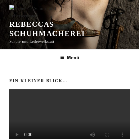
Zum
Inhalt
springen
REBECCAS
SCHUHMACHEREI
Schuh- und Lederwerkstatt
Menü
EIN KLEINER BLICK…